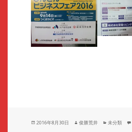
投
2016年8月30日
作
俊勝荒井
カ
未分類
稿
成
テ