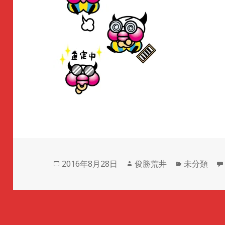
投
2016年8月28日
作
俊勝荒井
カ
未分類
稿
成
テ
日:
者
ゴ
リ
ー