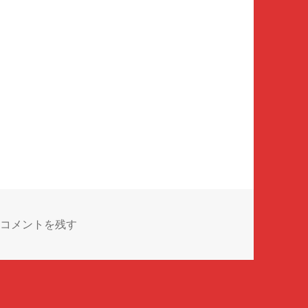
夏休み最後のイベント♪ に
コメントを残す