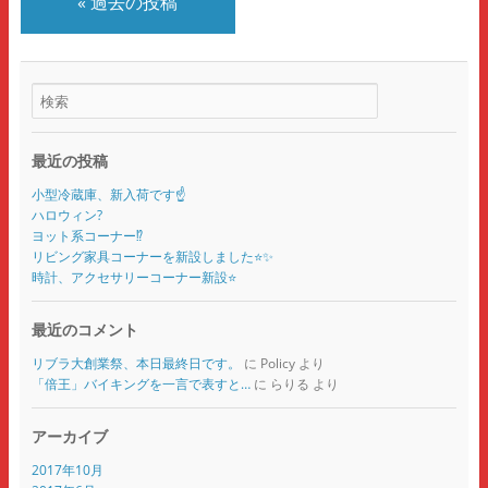
«
過去の投稿
最近の投稿
小型冷蔵庫、新入荷です☝️
ハロウィン?
ヨット系コーナー⁉️
リビング家具コーナーを新設しました⭐️✨
時計、アクセサリーコーナー新設⭐️
最近のコメント
リブラ大創業祭、本日最終日です。
に
Policy
より
「倍王」バイキングを一言で表すと…
に
らりる
より
アーカイブ
2017年10月