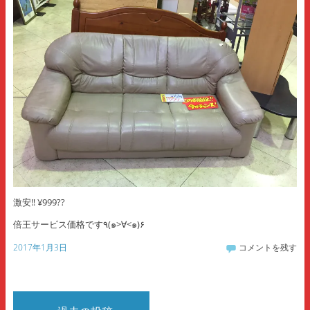
激安‼ ¥999??
倍王サービス価格です٩(๑>∀<๑)۶
2017年1月3日
コメントを残す