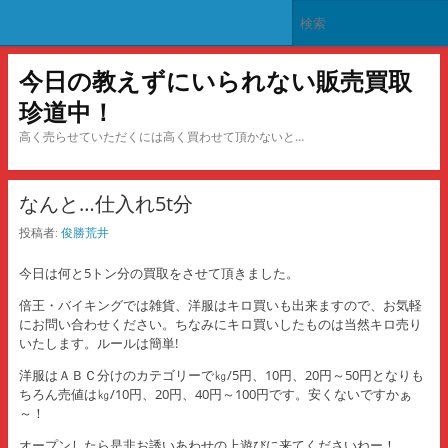
今日の教えずにいられない販売買取
珍道中！
高く売らせていただくには高く買わせて頂かないと…
なんと…仕入れ5t分
投稿者:
俊勝荒井
今日は何と5トン分の買取をさせて頂きました。
倍王・バイキングでは雑貨、洋服はキロ買いも出来ますので、お気軽
にお問い合わせください。ちなみにキロ買いしたものは当然キロ売り
いたします。ルールは簡単!
洋服はＡＢＣ分けのカテゴリーで㎏/5円、10円、20円～50円となりも
ちろん売値は㎏/10円、20円、40円～100円です。安くないですかぁ
～！
オープンしたら是非お誘いあわせの上遊びに来てくださいねー！