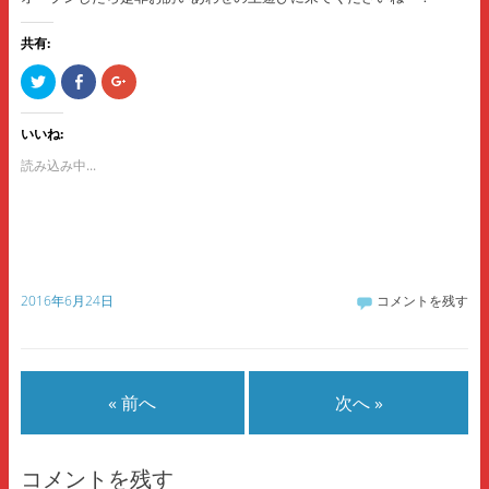
共有:
ク
F
ク
リ
a
リ
ッ
c
ッ
ク
e
ク
し
b
し
いいね:
て
o
て
T
o
G
読み込み中...
w
k
o
i
で
o
t
共
g
t
有
l
e
す
e
r
る
+
で
に
で
共
は
共
有
ク
有
(
リ
(
2016年6月24日
コメントを残す
新
ッ
新
し
ク
し
い
し
い
ウ
て
ウ
ィ
く
ィ
ン
だ
ン
ド
さ
ド
ウ
い
ウ
« 前へ
次へ »
で
(
で
開
新
開
き
し
き
ま
い
ま
す
ウ
す
)
ィ
)
コメントを残す
ン