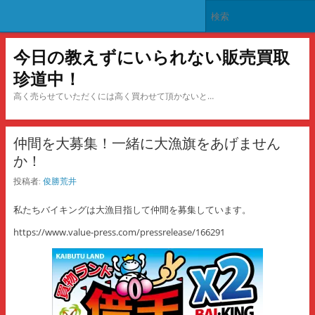
今日の教えずにいられない販売買取
珍道中！
高く売らせていただくには高く買わせて頂かないと…
仲間を大募集！一緒に大漁旗をあげません
か！
投稿者:
俊勝荒井
私たちバイキングは大漁目指して仲間を募集しています。
https://www.value-press.com/pressrelease/166291