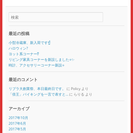
最近の投稿
小型冷蔵庫、新入荷です☝️
ハロウィン?
ヨット系コーナー⁉️
リビング家具コーナーを新設しました⭐️✨
時計、アクセサリーコーナー新設⭐️
最近のコメント
リブラ大創業祭、本日最終日です。
に
Policy
より
「倍王」バイキングを一言で表すと…
に
らりる
より
アーカイブ
2017年10月
2017年6月
2017年5月