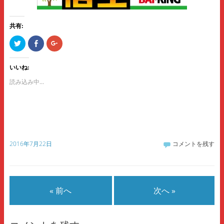
共有:
ク
F
ク
リ
a
リ
ッ
c
ッ
ク
e
ク
し
b
し
いいね:
て
o
て
T
o
G
読み込み中...
w
k
o
i
で
o
t
共
g
t
有
l
e
す
e
r
る
+
で
に
で
共
は
共
有
ク
有
(
リ
(
2016年7月22日
コメントを残す
新
ッ
新
し
ク
し
い
し
い
ウ
て
ウ
ィ
く
ィ
ン
だ
ン
ド
さ
ド
ウ
い
ウ
« 前へ
次へ »
で
(
で
開
新
開
き
し
き
ま
い
ま
す
ウ
す
)
ィ
)