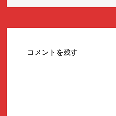
日:
者
ゴ
ン
リ
ド
ウ
ー
で
開
き
ま
す
)
コメントを残す