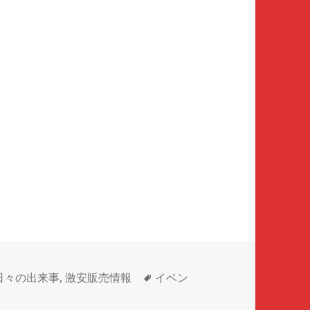
日々の出来事
,
激安販売情報
タ
イベン
グ