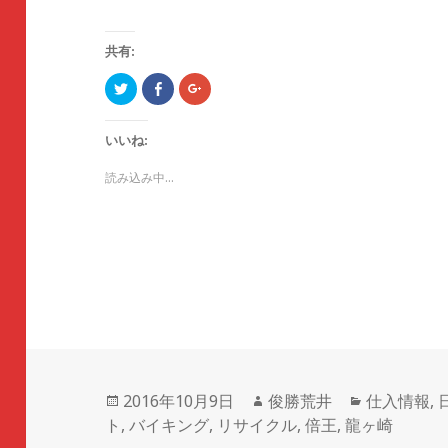
共有:
ク
F
ク
リ
a
リ
ッ
c
ッ
ク
e
ク
し
b
し
いいね:
て
o
て
T
o
G
w
k
o
読み込み中...
i
で
o
t
共
g
t
有
l
e
す
e
r
る
+
で
に
で
共
は
共
有
ク
有
(
リ
(
新
ッ
新
し
ク
し
い
し
い
ウ
て
ウ
ィ
く
ィ
ン
だ
ン
ド
さ
ド
ウ
い
ウ
で
(
で
投
2016年10月9日
作
俊勝荒井
カ
仕入情報
,
開
新
開
き
し
き
ト
,
稿
バイキング
,
リサイクル
成
,
倍王
,
龍ヶ崎
テ
ま
い
ま
す
ウ
す
)
ィ
)