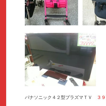
パナソニック４２型プラズマＴＶ
３９