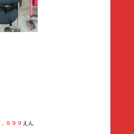
，９９９
えん