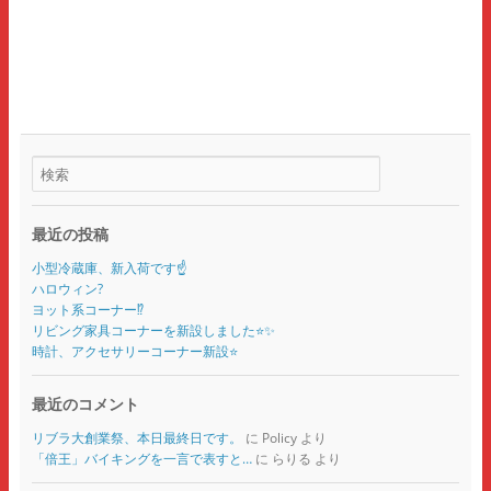
最近の投稿
小型冷蔵庫、新入荷です☝️
ハロウィン?
ヨット系コーナー⁉️
リビング家具コーナーを新設しました⭐️✨
時計、アクセサリーコーナー新設⭐️
最近のコメント
リブラ大創業祭、本日最終日です。
に
Policy
より
「倍王」バイキングを一言で表すと…
に
らりる
より