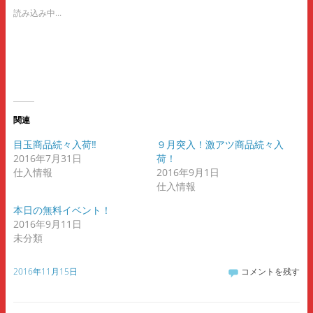
T
o
G
読み込み中...
w
k
o
i
で
o
t
共
g
t
有
l
e
す
e
r
る
+
で
に
で
共
は
共
有
ク
有
(
リ
(
新
ッ
新
し
ク
し
い
し
い
関連
ウ
て
ウ
ィ
く
ィ
ン
だ
ン
目玉商品続々入荷‼
９月突入！激アツ商品続々入
ド
さ
ド
2016年7月31日
荷！
ウ
い
ウ
で
(
で
仕入情報
2016年9月1日
開
新
開
き
し
き
仕入情報
ま
い
ま
す
ウ
す
本日の無料イベント！
)
ィ
)
ン
2016年9月11日
ド
ウ
未分類
で
開
き
ま
2016年11月15日
コメントを残す
す
)