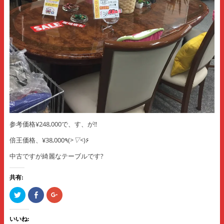
参考価格¥248,000で、す、が‼️
倍王価格、¥38,000٩(
>▽<
)۶
中古ですが綺麗なテーブルです?
共有:
ク
F
ク
リ
a
リ
ッ
c
ッ
ク
e
ク
し
b
し
いいね:
て
o
て