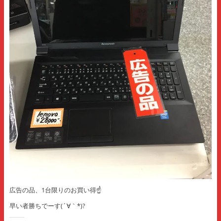
広告の品、1台限りのお買い得☝️️
早い者勝ちでーす(´∀｀*)?