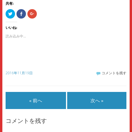
共有:
ク
F
ク
リ
a
リ
ッ
c
ッ
ク
e
ク
し
b
し
いいね:
て
o
て
T
o
G
読み込み中...
w
k
o
i
で
o
t
共
g
t
有
l
e
す
e
r
る
+
で
に
で
共
は
共
有
ク
有
(
リ
(
2016年11月19日
コメントを残す
新
ッ
新
し
ク
し
い
し
い
ウ
て
ウ
ィ
く
ィ
ン
だ
ン
ド
さ
ド
ウ
い
ウ
« 前へ
次へ »
で
(
で
開
新
開
き
し
き
ま
い
ま
す
ウ
す
)
ィ
)
コメントを残す
ン
ド
ウ