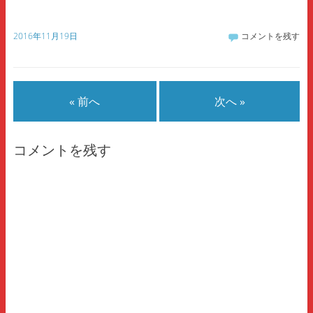
で
に
で
共
は
共
有
ク
有
(
リ
(
2016年11月19日
コメントを残す
新
ッ
新
し
ク
し
い
し
い
ウ
て
ウ
ィ
く
ィ
ン
だ
ン
ド
さ
ド
ウ
い
ウ
« 前へ
次へ »
で
(
で
開
新
開
き
し
き
ま
い
ま
す
ウ
す
)
ィ
)
コメントを残す
ン
ド
ウ
で
開
き
ま
す
)