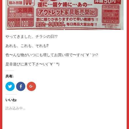
やってきました、チラシの日??
あれも、これも、それも⁉️
色〜んな物がいつにも増してお買い得で〜す∩(´∀｀)∩?
是非遊びに来て下さ〜い(´∀｀*)
共有:
ク
F
ク
リ
a
リ
ッ
c
ッ
ク
e
ク
し
b
し
いいね:
て
o
て
T
o
G
読み込み中...
w
k
o
i
で
o
t
共
g
t
有
l
e
す
e
r
る
+