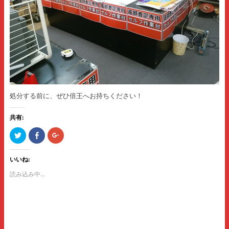
処分する前に、ぜひ倍王へお持ちください！
共有:
ク
F
ク
リ
a
リ
ッ
c
ッ
ク
e
ク
し
b
し
いいね:
て
o
て
T
o
G
読み込み中...
w
k
o
i
で
o
t
共
g
t
有
l
e
す
e
r
る
+
で
に
で
共
は
共
有
ク
有