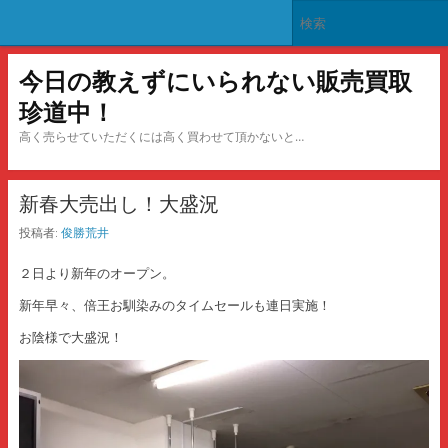
今日の教えずにいられない販売買取
珍道中！
高く売らせていただくには高く買わせて頂かないと…
新春大売出し！大盛況
投稿者:
俊勝荒井
２日より新年のオープン。
新年早々、倍王お馴染みのタイムセールも連日実施！
お陰様で大盛況！