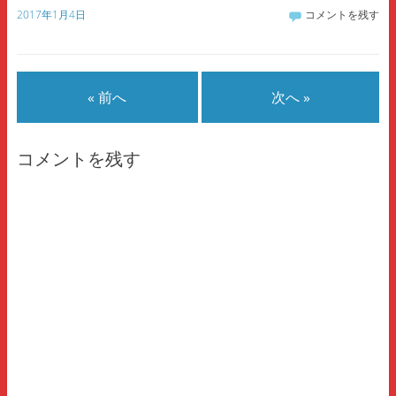
(
リ
(
2017年1月4日
コメントを残す
新
ッ
新
し
ク
し
い
し
い
ウ
て
ウ
ィ
く
ィ
ン
だ
ン
ド
さ
ド
ウ
い
ウ
« 前へ
次へ »
で
(
で
開
新
開
き
し
き
ま
い
ま
す
ウ
す
)
ィ
)
コメントを残す
ン
ド
ウ
で
開
き
ま
す
)